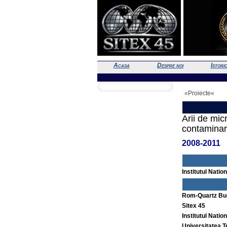
Acasa
Despre noi
Istori
«Proiecte«
Arii de mic
contaminari
2008-2011
Institutul Nati
Rom-Quartz Bu
Sitex 45
Institutul Nati
Universitatea T