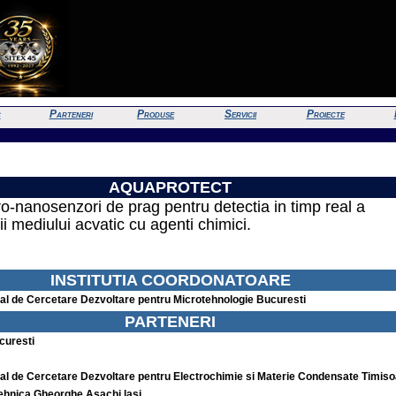
c
Parteneri
Produse
Servicii
Proiecte
AQUAPROTECT
ro-nanosenzori de prag pentru detectia in timp real a
i mediului acvatic cu agenti chimici.
INSTITUTIA COORDONATOARE
onal de Cercetare Dezvoltare pentru Microtehnologie Bucuresti
PARTENERI
curesti
onal de Cercetare Dezvoltare pentru Electrochimie si Materie Condensate Timis
ehnica Gheorqhe Asachi lasi