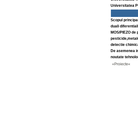
Universitatea P
Scopul principa
duali diferentia
MOS/PIEZO de pr
pesticide,metal
detectie chimic
De asemenea int
noutate tehnolo
«Proiecte«