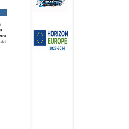
i
i
ul
ntru
iei.