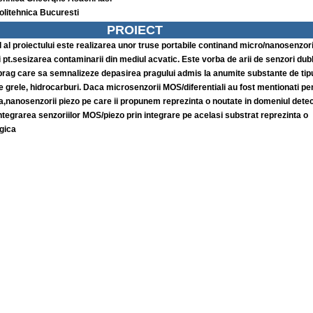
olitehnica Bucuresti
PROIECT
l al proiectului este realizarea unor truse portabile continand micro/nanosenzor
li pt.sesizarea contaminarii din mediul acvatic. Este vorba de arii de senzori dubl
ag care sa semnalizeze depasirea pragului admis la anumite substante de tip
e grele, hidrocarburi. Daca microsenzorii MOS/diferentiali au fost mentionati pe
a,nanosenzorii piezo pe care ii propunem reprezinta o noutate in domeniul detect
egrarea senzoriilor MOS/piezo prin integrare pe acelasi substrat reprezinta o
gica