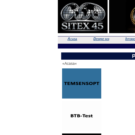
Acasa
Despre noi
Istori
«Acasa«