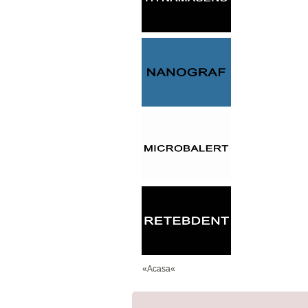
«Acasa«