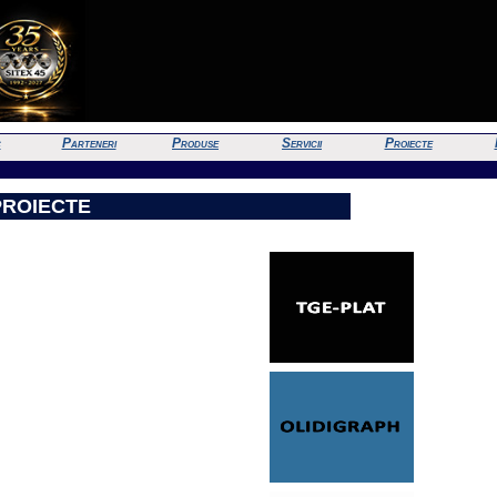
c
Parteneri
Produse
Servicii
Proiecte
PROIECTE