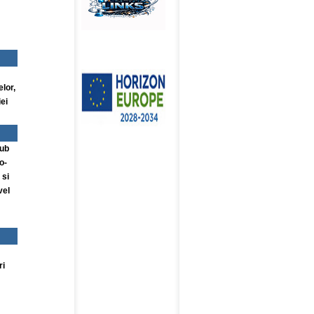
lor,
iei
sub
o-
 si
vel
ri