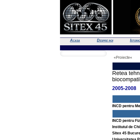
Acasa
Despre noi
Istori
«Proiecte«
Retea tehno
biocompatib
2005-2008
INCD pentru Me
INCD pentru Fiz
Institutul de C
Sitex 45 Bucure
Universitatea P