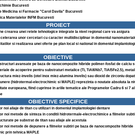
iochimie Bucuresti
e Medicina si Farmacie "Carol Davila" Bucuresti
ica Materialelor INFM Bucuresti
PROIECT
ne crearea unei retele tehnologice integrate la nivel regional care va asigura
ccelerarea unor cercetari cu caracter multidisciplinar in domeniul nanomateriale
itatilor si realizarea unei oferte pe plan local si national in domeniul implantolog
OBIECTIVE
structuri avansate pe baza de nanocompozite hibride polimer-fosfat de calciu 
riale de acoperire pentru substraturi metalice (Ti, TiAl6Nb7, TiAl5Fe2.5), metal
ctura miez-invelis (otel inox miez-alumina invelis) sau dioxid de zirconiu dopat
punere (hidrotermal-electrochimic si MAPLE) reprezinta o noutate absoluta la ni
ritate europeana, fiind cuprinse in ariile tematice ale Programelor Cadru 6 si 7 al
ne
OBIECTIVE SPECIFICE
r noi aliaje de titan cu utilizari in domeniul implantologiei dentare
r noi metode de sinteza in conditii hidrotermale-electrochimice a filmelor subti
cturate pe substrat de titan sau aliaje ale acestuia
or noi metode de depunere a filmelor subtiri pe baza de nanocompozite hibride
nic prin tehnica MAPLE