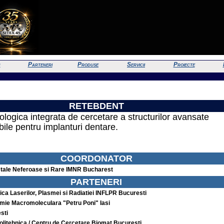
c
Parteneri
Produse
Servicii
Proiecte
RETEBDENT
logica integrata de cercetare a structurilor avansate
ile pentru implanturi dentare.
COORDONATOR
tale Neferoase si Rare IMNR Bucharest
PARTENERI
ica Laserilor, Plasmei si Radiatiei INFLPR Bucuresti
himie Macromoleculara "Petru Poni" Iasi
sti
olitehnica / Centru de Cercetare Biomat Bucuresti