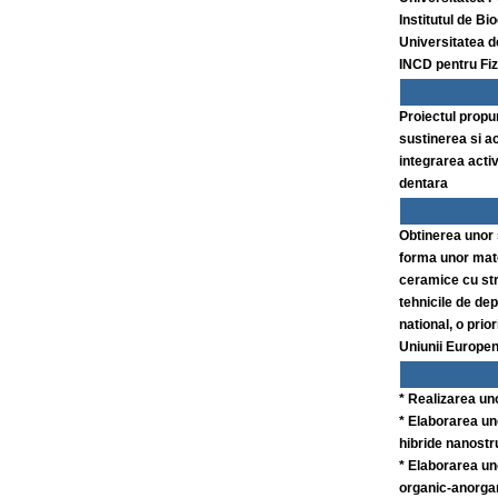
Institutul de B
Universitatea d
INCD pentru Fiz
Proiectul propu
sustinerea si a
integrarea activ
dentara
Obtinerea unor 
forma unor mate
ceramice cu stru
tehnicile de de
national, o prio
Uniunii Europe
* Realizarea uno
* Elaborarea uno
hibride nanostru
* Elaborarea un
organic-anorga