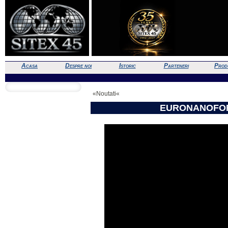
Acasa
Despre noi
Istoric
Parteneri
Prod
«Noutati«
EURONANOFOR