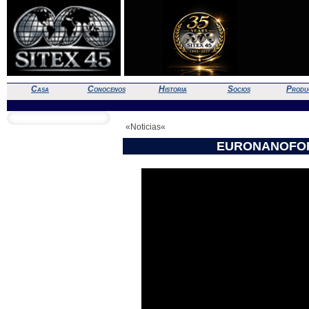
Casa
Conocenos
Historia
Socios
Produ
«Noticias«
EURONANOFOR