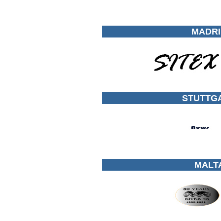
MADRI
STUTTGA
MALTA