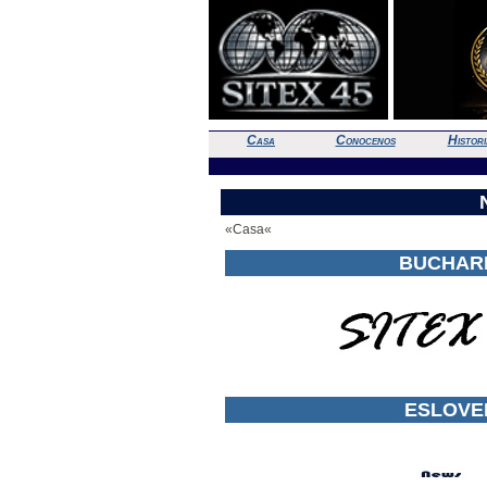
Casa
Conocenos
Histori
«Casa«
BUCHARE
ESLOVEN