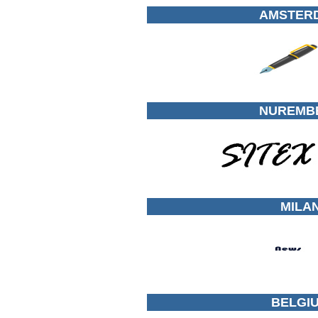
AMSTERD
NUREMBE
MILAN
BELGIU