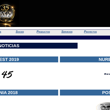
a
Socios
Productos
Servicios
Proyectos
NOTICIAS
ST 2019
NUR
IA 2018
PO