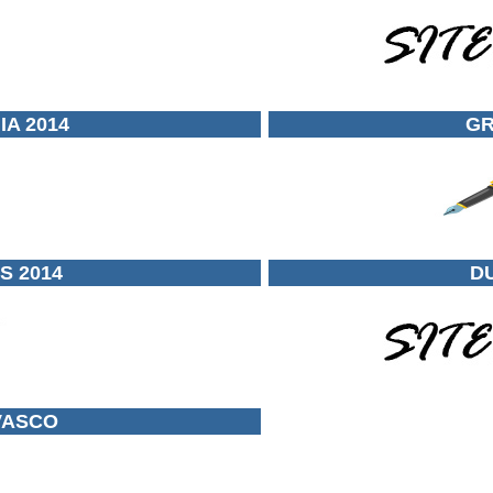
A 2014
GR
S 2014
DU
VASCO